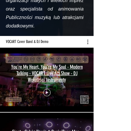
organizacji małych i wielkich imprez
oraz specjalista od animowania
Publiczności muzyką lub atrakcjami
dodatkowymi.
VOCART Cover Band & DJ Demo
You're My Heart, You're My Soul - Modern
Talking - VOCART Live Act Show - DJ
Wokaliści Instrumenty