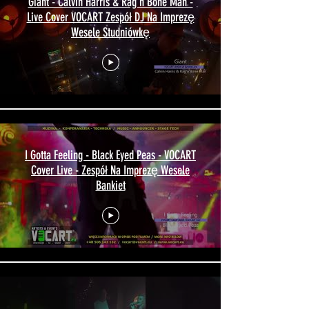
Giant - Calvin Harris & Rag'n'Bone Man -
Live Cover VOCART Zespół DJ Na Imprezę
Wesele Studniówkę
I Gotta Feeling - Black Eyed Peas - VOCART
Cover Live - Zespół Na Imprezę Wesele
Bankiet