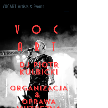
VOCART Artists & Events
V O C
A R T
DJ PIOTR
KULBICKI
ORGANIZACJA
&
OPRAWA