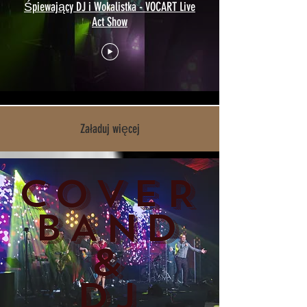
Śpiewający DJ i Wokalistka - VOCART Live
Act Show
Załaduj więcej
COVER
BAND
&
DJ