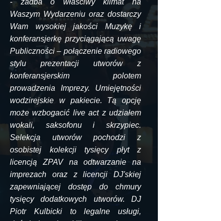
- zadba o właściwy klimat na
Waszym Wydarzeniu oraz dostarczy
Wam wysokiej jakości Muzykę i
konferansjerkę przyciągającą uwagę
Publiczności – połączenie radiowego
stylu prezentacji utworów z
konferansjerskim polotem
prowadzenia Imprezy. Umiejętności
wodzirejskie w pakiecie. Tą opcję
może wzbogacić live act z udziałem
wokali, saksofonu i skrzypiec.
Selekcja utworów pochodzi z
osobistej kolekcji tysięcy płyt z
licencją ZPAV na odtwarzanie na
imprezach oraz z licencji DJ'skiej
zapewniającej dostęp do chmury
tysięcy dodatkowych utworów. DJ
Piotr Kulbicki to legalne usługi,