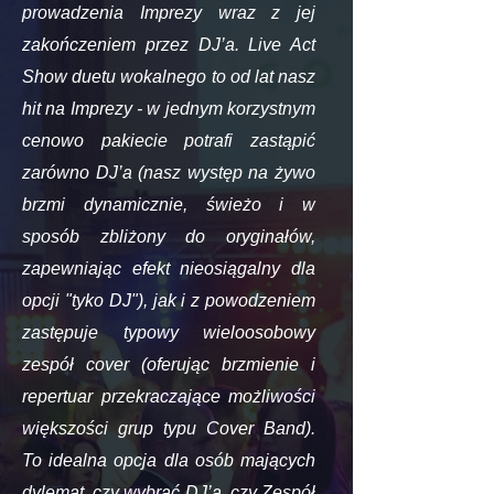
prowadzenia Imprezy wraz z jej
zakończeniem przez DJ’a. Live Act
Show duetu wokalnego to od lat nasz
hit na Imprezy - w jednym korzystnym
cenowo pakiecie potrafi zastąpić
zarówno DJ’a (nasz występ na żywo
brzmi dynamicznie, świeżo i w
sposób zbliżony do oryginałów,
zapewniając efekt nieosiągalny dla
opcji "tyko DJ"), jak i z powodzeniem
zastępuje typowy wieloosobowy
zespół cover (oferując brzmienie i
repertuar przekraczające możliwości
większości grup typu Cover Band).
To idealna opcja dla osób mających
dylemat, czy wybrać DJ’a, czy Zespół